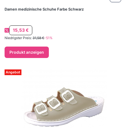
Damen medizinische Schuhe Farbe Schwarz
Aktionspreis
15,53 €
Niedrigster Preis:
31,58 €
-51%
Produkt anzeigen
Angebot