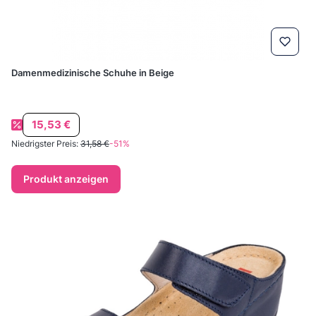
Damenmedizinische Schuhe in Beige
Aktionspreis
15,53 €
Niedrigster Preis:
31,58 €
-51%
Produkt anzeigen