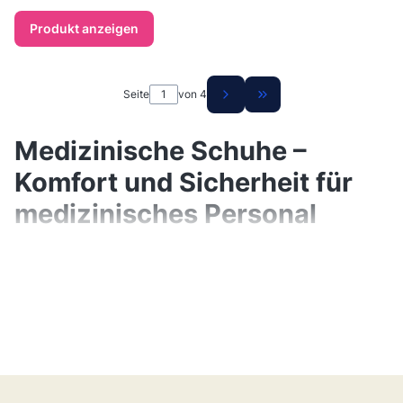
Produkt anzeigen
Seite
von 4
Zur letzten Produktsei
Medizinische Schuhe –
Komfort und Sicherheit für
medizinisches Personal
In dieser Kategorie präsentieren wir
professionelle
medizinische Schuhe
, die für
Komfort, Stabilität und Sicherheit während
stundenlanger Arbeit entwickelt wurden. Die
richtigen Schuhe sind die Grundlage für
Komfort im medizinischen Bereich, deshalb