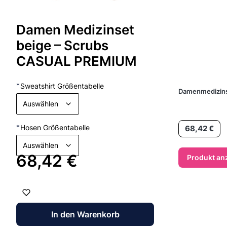
Damen Medizinset
beige – Scrubs
CASUAL PREMIUM
*
Sweatshirt Größentabelle
Damenmedizins
Auswählen
Preis
*
Hosen Größentabelle
68,42 €
Auswählen
Preis
68,42 €
Produkt an
In den Warenkorb