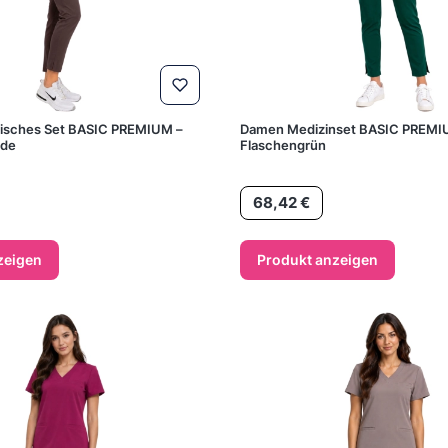
isches Set BASIC PREMIUM –
Damen Medizinset BASIC PREMI
ade
Flaschengrün
Preis
68,42 €
zeigen
Produkt anzeigen