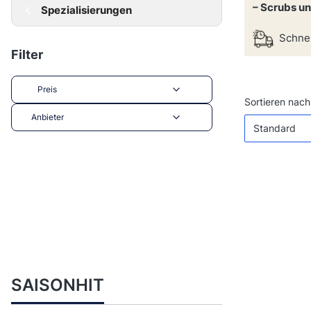
– Scrubs un
Spezialisierungen
Schnel
Filter
Preis
Produktl
Sortieren nach
Anbieter
Standard
Ende der Filter
SAISONHIT