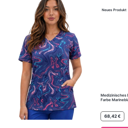
Neues Produkt
Medizinisches
Farbe Marinebl
Preis
68,42 €