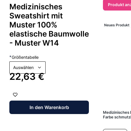
Produkt an
Medizinisches
Sweatshirt mit
Muster 100%
Neues Produkt
elastische Baumwolle
- Muster W14
*
Größentabelle
Auswählen
Preis
22,63 €
In den Warenkorb
Medizinisches
Farbe schmutz