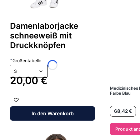
Damenlaborjacke
schneeweiß mit
Druckknöpfen
*
Größentabelle
S
Preis
20,00 €
Medizinisches
Farbe Blau
Preis
68,42 €
In den Warenkorb
Produkt an