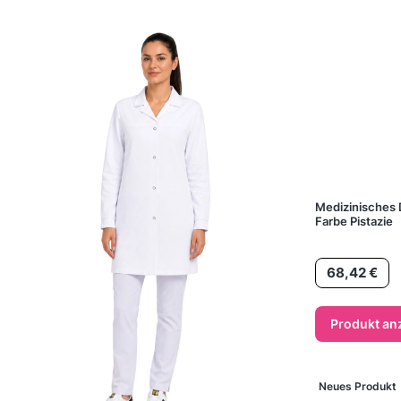
Medizinisches
Farbe Pistazie
Preis
68,42 €
Produkt an
Neues Produkt