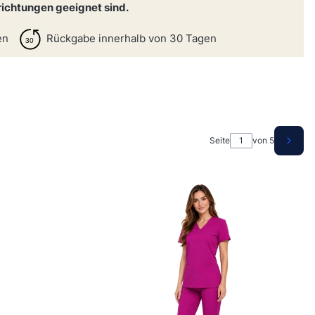
richtungen geeignet sind.
en
Rückgabe innerhalb von 30 Tagen
Seite
von 5
Nächs