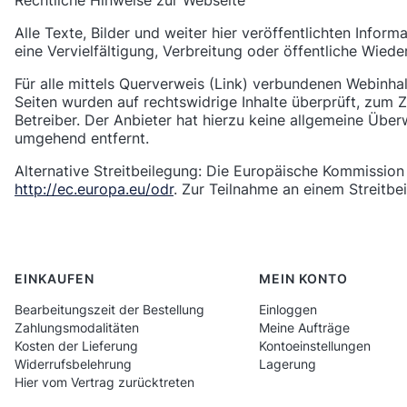
Rechtliche Hinweise zur Webseite
Alle Texte, Bilder und weiter hier veröffentlichten Infor
eine Vervielfältigung, Verbreitung oder öffentliche Wied
Für alle mittels Querverweis (Link) verbundenen Webinhal
Seiten wurden auf rechtswidrige Inhalte überprüft, zum Ze
Betreiber. Der Anbieter hat hierzu keine allgemeine Übe
umgehend entfernt.
Alternative Streitbeilegung: Die Europäische Kommission s
http://ec.europa.eu/odr
. Zur Teilnahme an einem Streitbe
Fußzeilenmenü
EINKAUFEN
MEIN KONTO
Bearbeitungszeit der Bestellung
Einloggen
Zahlungsmodalitäten
Meine Aufträge
Kosten der Lieferung
Kontoeinstellungen
Widerrufsbelehrung
Lagerung
Hier vom Vertrag zurücktreten