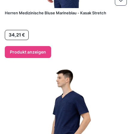
Herren Medizinische Bluse Marineblau - Kasak Stretch
Preis
34,21 €
Produkt anzeigen