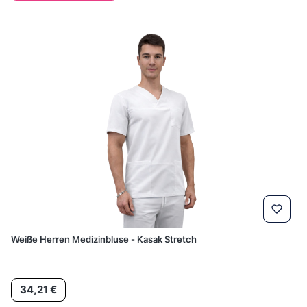
Weiße Herren Medizinbluse - Kasak Stretch
Preis
34,21 €