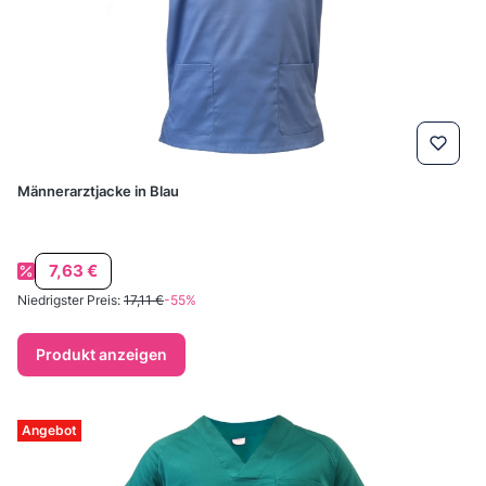
Männerarztjacke in Blau
Aktionspreis
7,63 €
Niedrigster Preis:
17,11 €
-55%
Produkt anzeigen
Angebot