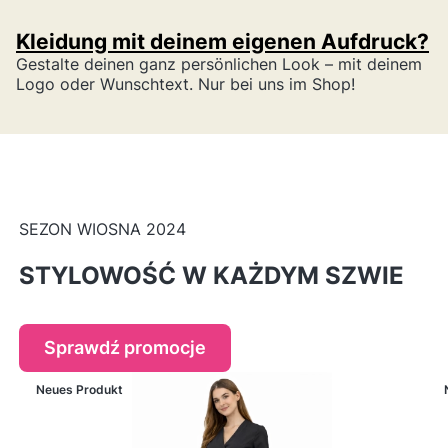
Rettungskräfte, Physiotherapeuten und das
Kleidung mit deinem eigenen Aufdruck?
gesamte Gesundheitspersonal. Sie zeichnen
Gestalte deinen ganz persönlichen Look – mit deinem
sich durch Komfort, Langlebigkeit und einen
Logo oder Wunschtext. Nur bei uns im Shop!
modernen Schnitt aus, der Bewegungsfreiheit
während intensiver Schichten bietet. In dieser
Kategorie sind Modelle erhältlich, die über
den Kopf angezogen werden, aus
SEZON WIOSNA 2024
verschiedenen Stoffarten – von natürlicher
Baumwolle bis hin zu elastischen Mischungen
STYLOWOŚĆ W KAŻDYM SZWIE
mit Viskose und Elasthan.
Herrenmedizinische
Sprawdź promocje
Oberteile über den Kopf
Neues Produkt
angezogen