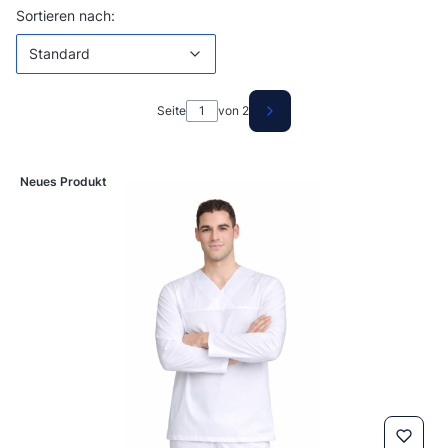
Produktliste
Standard
Sortieren nach:
Standard
Seite
von 2
Nächste Produkte
Neues Produkt