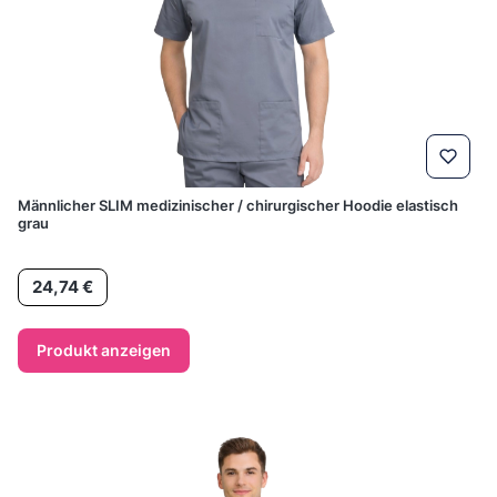
Männlicher SLIM medizinischer / chirurgischer Hoodie elastisch
grau
Preis
24,74 €
Produkt anzeigen