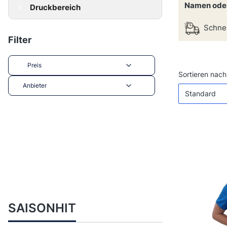
Namen oder
Druckbereich
Schnel
Filter
Preis
Produktl
Sortieren nach
Anbieter
Standard
Ende der Filter
SAISONHIT