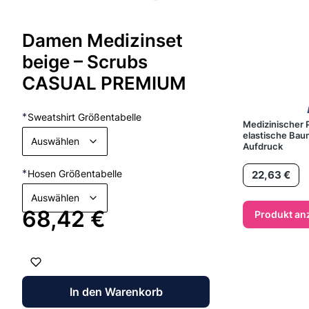
Damen Medizinset
beige – Scrubs
CASUAL PREMIUM
*
Sweatshirt Größentabelle
Medizinischer 
elastische Bau
Auswählen
Aufdruck
Preis
*
Hosen Größentabelle
22,63 €
Auswählen
Preis
68,42 €
Produkt an
In den Warenkorb