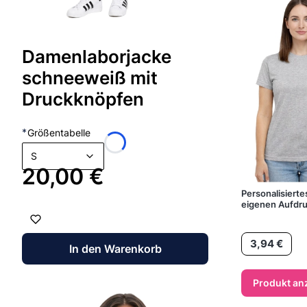
Damenlaborjacke
schneeweiß mit
Druckknöpfen
*
Größentabelle
S
Preis
20,00 €
Personalisierte
eigenen Aufdr
Preis
3,94 €
In den Warenkorb
Produkt an