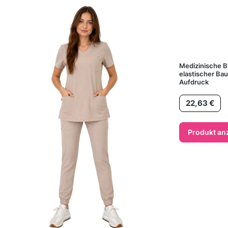
Medizinische B
elastischer Ba
Aufdruck
Preis
22,63 €
Produkt an