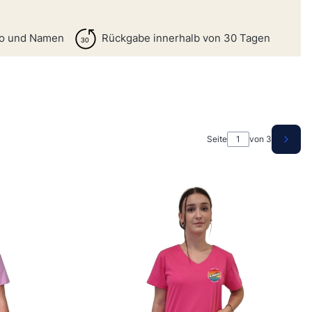
go und Namen
Rückgabe innerhalb von 30 Tagen
Seite
von 3
Nächs