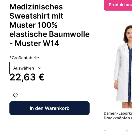
Produkt an
Medizinisches
Sweatshirt mit
Muster 100%
elastische Baumwolle
- Muster W14
*
Größentabelle
Auswählen
Preis
22,63 €
In den Warenkorb
Damen-Laborkit
Druckknöpfen 