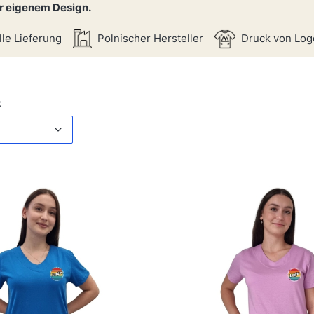
 eigenem Design.
le Lieferung
Polnischer Hersteller
Druck von Lo
iste
Standard
: