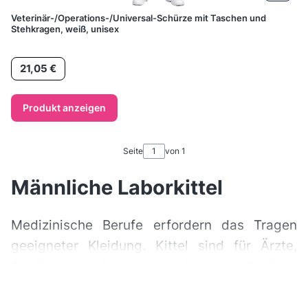
Veterinär-/Operations-/Universal-Schürze mit Taschen und
Stehkragen, weiß, unisex
Preis
21,05 €
Produkt anzeigen
Seite
von 1
Männliche Laborkittel
Medizinische Berufe erfordern das Tragen
geeigneter Kleidung. Kittel sind für Ärzte,
Apotheker oder Laboranten unerlässlich.
Männliche Modelle finden Sie in dieser
Produktkategorie.