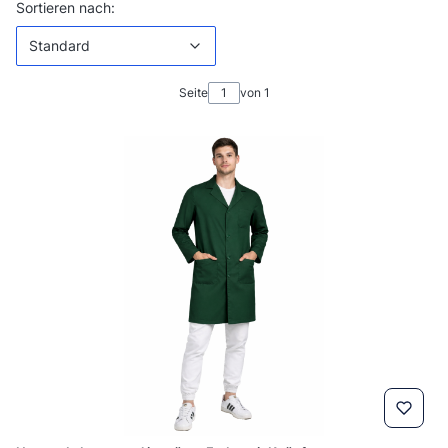
Produktliste
Standard
Sortieren nach:
Standard
Seite
von 1