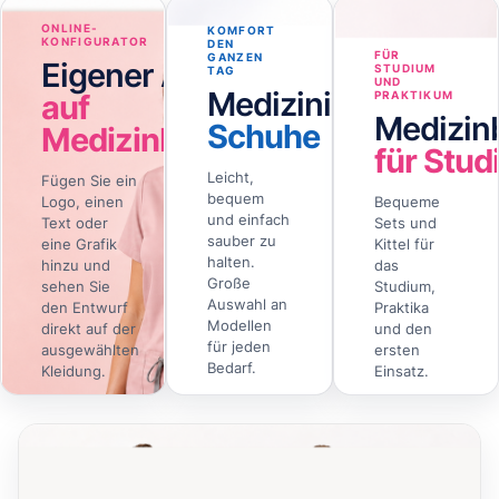
ONLINE-
KOMFORT
KONFIGURATOR
DEN
FÜR
GANZEN
Eigener Aufdruck
STUDIUM
TAG
UND
Medizinische
auf
PRAKTIKUM
Medizin
Schuhe
Medizinbekleidung
für Stud
Leicht,
Fügen Sie ein
bequem
Logo, einen
Bequeme
und einfach
Text oder
Sets und
sauber zu
eine Grafik
Kittel für
halten.
hinzu und
das
Große
sehen Sie
Studium,
Auswahl an
den Entwurf
Praktika
Modellen
direkt auf der
und den
für jeden
ausgewählten
ersten
Bedarf.
Kleidung.
Einsatz.
Online
Schuhe
Angebot
→
→
→
gestalten
ansehen
ansehen