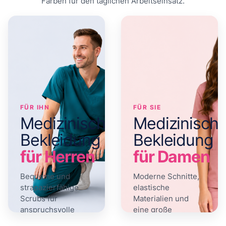
Farben für den täglichen Arbeitseinsatz.
FÜR IHN
FÜR SIE
Medizinische
Medizinisch
Bekleidung
Bekleidung
für Herren
für Damen
Bequeme und
Moderne Schnitte,
strapazierfähige
elastische
Scrubs für
Materialien und
anspruchsvolle
eine große
Arbeitstage.
Farbauswahl.