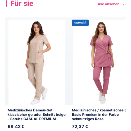
Für sie
→
Alle ansehen
Kollektion
Kollektion
→
→
ansehen
ansehen
NOWOŚĆ
Medizinisches Damen-Set
Medizinisches / kosmetisches Set
klassischer gerader Schnitt beige
Basic Premium in der Farbe
- Scrubs CASUAL PREMIUM
schmutziges Rosa
68,42 €
72,37 €