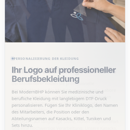
Zur
Berufsbekleidung
für die
Gastronomie
PERSONALISIERUNG DER KLEIDUNG
Ihr Logo auf professioneller
Berufsbekleidung
Bei ModernBHP können Sie medizinische und
berufliche Kleidung mit langlebigem DTF-Druck
personalisieren. Fügen Sie Ihr Kliniklogo, den Namen
des Mitarbeiters, die Position oder den
Abteilungsnamen auf Kasacks, Kittel, Tuniken und
Sets hinzu.