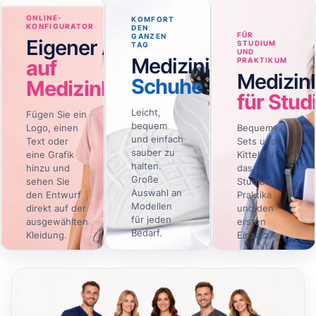
ONLINE-
KOMFORT
KONFIGURATOR
DEN
FÜR
GANZEN
Eigener Aufdruck
STUDIUM
TAG
UND
Medizinische
auf
PRAKTIKUM
Medizin
Schuhe
Medizinbekleidung
für Stud
Leicht,
Fügen Sie ein
bequem
Logo, einen
Bequeme
und einfach
Text oder
Sets und
sauber zu
eine Grafik
Kittel für
halten.
hinzu und
das
Große
sehen Sie
Studium,
Auswahl an
den Entwurf
Praktika
Modellen
direkt auf der
und den
für jeden
ausgewählten
ersten
Bedarf.
Kleidung.
Einsatz.
Online
Schuhe
Angebot
→
→
→
gestalten
ansehen
ansehen