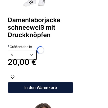
Damenlaborjacke
schneeweiß mit
Druckknöpfen
*
Größentabelle
S
Preis
20,00 €
In den Warenkorb