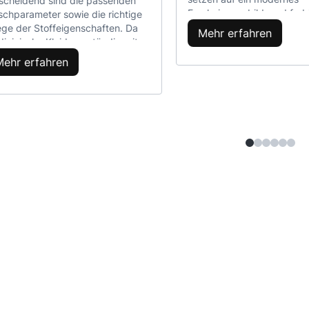
scheidend sind die passenden
Erscheinungsbild, und farb
chparameter sowie die richtige
medizinische Sets werden
ege der Stoffeigenschaften. Da
Mehr erfahren
natürlichen Bestandteil de
izinische Kleidung ständig mit
Arbeitsalltags des Personal
unreinigungen in Kontakt kommt,
Mehr erfahren
Farbige Scrubs verbinden
s sie regelmäßig und gründlich
Professionalität mit Individu
einigt werden. Dies lässt sich
und wirken sich gleichzeiti
och erreichen, ohne die Struktur
auf den Arbeitskomfort sow
r Farbe des Materials zu
die Wahrnehmung des Pers
inträchtigen. Besonders wichtig
durch die Patienten aus. I
d die richtige Waschtemperatur,
Artikel erklären wir, warum
ignete Waschmittel und die
medizinische Sets immer b
er des Waschprogramms, damit
werden, wo sie sich am be
 Kleidung langlebig und optisch
eignen und welche Farben
prechend bleibt. Speziell
Modelle je nach Einsatzber
wickelte Waschmittel beseitigen
beste Wahl sind. Außerdem
terien wirksam und schonen
wir konkrete, empfehlensw
ichzeitig das Gewebe. Wer die
Modelle vor. Wenn Sie sich
egehinweise des Herstellers
fragen, ob farbige medizin
chtet, erhält die Funktionalität
Kleidung die richtige Lösun
 das professionelle
oder Ihr Team ist, wird die
cheinungsbild seiner
Beitrag sicherlich alle Zwei
izinischen Kleidung langfristig.