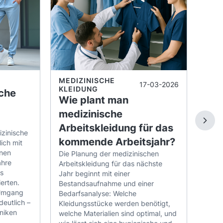
das
Zu
20
Die b
Bekl
Jahr 
Funkt
MEDIZINISCHE
17-03-2026
ideal
KLEIDUNG
sche
Fachp
Wie plant man
pfleg
medizinische
Mater
ganzj
Arbeitskleidung für das
zinische
Dabei
kommende Arbeitsjahr?
ich mit
sowo
nen
Die Planung der medizinischen
Herre
Me
ahre
Arbeitskleidung für das nächste
Bewe
s
Jahr beginnt mit einer
Zusät
erten.
Bestandsaufnahme und einer
Pfleg
 Umgang
Bedarfsanalyse: Welche
Anpa
deutlich –
Kleidungsstücke werden benötigt,
versc
niken
welche Materialien sind optimal, und
beac