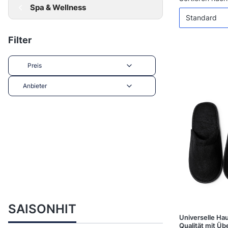
Produktl
Spa & Wellness
Standard
Filter
Preis
Anbieter
Ende der Filter
SAISONHIT
Universelle Ha
Qualität mit Üb