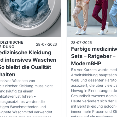
DIZINISCHE
28-07-2026
28-07-2026
EIDUNG
Farbige medizini
dizinische Kleidung
Sets – Ratgeber –
d intensives Waschen
ModernBHP
So bleibt die Qualität
Bis vor Kurzem wurde medi
halten
Arbeitskleidung hauptsächl
Weiß und dezenten Farbtö
ensives Waschen von
assoziiert, die über viele J
izinischer Kleidung muss nicht
hinweg in Einrichtungen de
ngsläufig zu einem
Gesundheitswesens domini
litätsverlust führen –
Heute verändert sich der
ausgesetzt, es werden die
mit Berufskleidung jedoch 
htigen Waschmethoden und
immer mehr Praxen und Kli
ignete Waschmittel verwendet.
setzen auf ein modernes