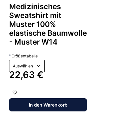
Medizinisches
Sweatshirt mit
Muster 100%
elastische Baumwolle
- Muster W14
*
Größentabelle
Auswählen
Preis
22,63 €
In den Warenkorb