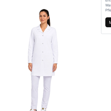
Ent
Was
Pfl
med
Ver
mus
ger
jed
ode
bee
sin
gee
Dau
die
ans
ent
Bak
gle
Pfl
bea
und
Ers
med