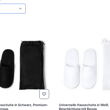
iste
usschuhe in Schwarz, Premium-
Universelle Hausschuhe in Weiß
erzug.
Beschichtung mit Bezug